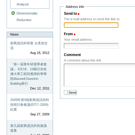
Analysis
Address info
Send to
(Required)
Dimensionality
The e-mail address to send this link to.
Reduction
From
(Required)
News
Your email address.
新興資訊科研會 台美加交
流
Aug 18, 2012
Comment
A comment about this link.
「第一屆青年研發學者會
議」 8月18、19兩日在哈
佛大學工程與應用科學學
院Maxwell Dworkin
Building舉行
Dec 12, 2011
2009年第9屆新興資訊與科
技研討會會議(EITC-2009)
紀實
Sep 27, 2009
第九屆新興資訊科技會議
落幕