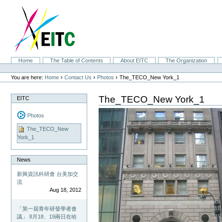
Skip
to
content.
|
Skip
to
navigation
Sections
Home
The Table of Contents
About EITC
The Organization
Personal
tools
›
›
›
You are here:
Home
Contact Us
Photos
The_TECO_New York_1
The_TECO_New York_1
EITC
Photos
The_TECO_New
York_1
News
新興資訊科研會 台美加交
流
Aug 18, 2012
「第一屆青年研發學者會
議」 8月18、19兩日在哈