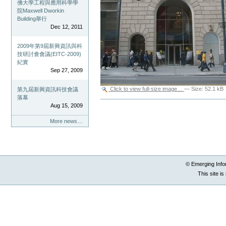
佛大學工程與應用科學學
院Maxwell Dworkin
Building舉行
Dec 12, 2011
2009年第9屆新興資訊與科
技研討會會議(EITC-2009)
紀實
Sep 27, 2009
Click to view full-size image…
—
Size
:
52.1 kB
第九屆新興資訊科技會議
落幕
Document
Aug 15, 2009
Actions
More news…
© Emerging Info
This site i