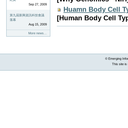
Sep 27, 2009
Huamn Body Cell T
第九屆新興資訊科技會議
[Human Body Cell Ty
落幕
Aug 15, 2009
Document
Actions
More news…
© Emerging Info
This site i