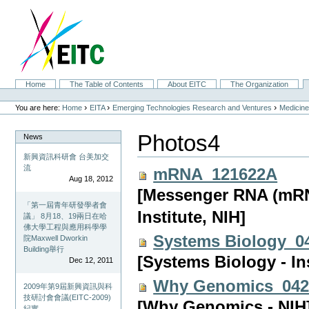
Skip
to
content.
|
Skip
to
navigation
Sections
Home
The Table of Contents
About EITC
The Organization
Personal
tools
›
›
›
You are here:
Home
EITA
Emerging Technologies Research and Ventures
Medicine
Photos4
News
新興資訊科研會 台美加交
流
mRNA_121622A
Aug 18, 2012
[Messenger RNA (mRN
「第一屆青年研發學者會
Institute, NIH]
議」 8月18、19兩日在哈
佛大學工程與應用科學學
Systems Biology_0
院Maxwell Dworkin
Building舉行
[Systems Biology - In
Dec 12, 2011
Why Genomics_042
2009年第9屆新興資訊與科
技研討會會議(EITC-2009)
[Why Genomics - NIH
紀實