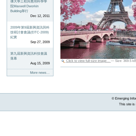
佛大學工程與應用科學學
院Maxwell Dworkin
Building舉行
Dec 12, 2011
2009年第9屆新興資訊與科
技研討會會議(EITC-2009)
紀實
Sep 27, 2009
第九屆新興資訊科技會議
落幕
Click to view full-size image…
—
Size
:
369.5 k
Aug 15, 2009
Document
More news…
Actions
© Emerging Info
This site i