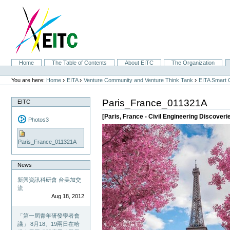
Skip
to
content.
|
Skip
to
navigation
Sections
Home
The Table of Contents
About EITC
The Organization
Personal
tools
›
›
›
You are here:
Home
EITA
Venture Community and Venture Think Tank
EITA Smart 
Paris_France_011321A
EITC
[Paris, France - Civil Engineering Discoveri
Photos3
Paris_France_011321A
News
新興資訊科研會 台美加交
流
Aug 18, 2012
「第一屆青年研發學者會
議」 8月18、19兩日在哈