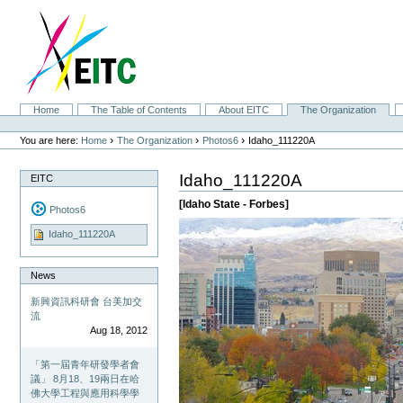
Skip
to
content.
|
Skip
to
navigation
Sections
Home
The Table of Contents
About EITC
The Organization
Personal
tools
›
›
›
You are here:
Home
The Organization
Photos6
Idaho_111220A
Idaho_111220A
EITC
[Idaho State - Forbes]
Photos6
Idaho_111220A
News
新興資訊科研會 台美加交
流
Aug 18, 2012
「第一屆青年研發學者會
議」 8月18、19兩日在哈
佛大學工程與應用科學學