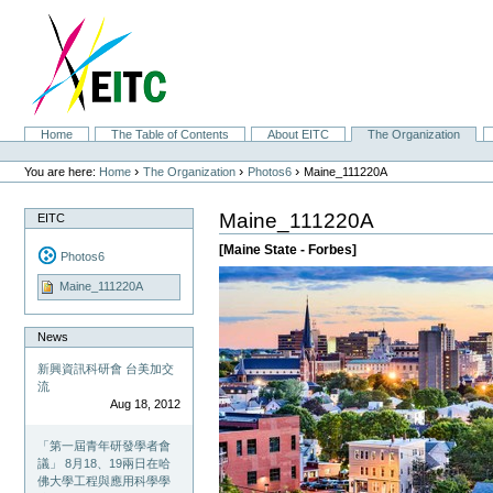
Skip
to
content.
|
Skip
to
navigation
Sections
Home
The Table of Contents
About EITC
The Organization
Personal
tools
›
›
›
You are here:
Home
The Organization
Photos6
Maine_111220A
Maine_111220A
EITC
[Maine State - Forbes]
Photos6
Maine_111220A
News
新興資訊科研會 台美加交
流
Aug 18, 2012
「第一屆青年研發學者會
議」 8月18、19兩日在哈
佛大學工程與應用科學學