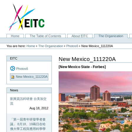
Skip
to
content.
|
Skip
to
navigation
Sections
Home
The Table of Contents
About EITC
The Organization
Personal
tools
›
›
›
You are here:
Home
The Organization
Photos6
New Mexico_111220A
New Mexico_111220A
EITC
[New Mexico State - Forbes]
Photos6
New Mexico_111220A
News
新興資訊科研會 台美加交
流
Aug 18, 2012
「第一屆青年研發學者會
議」 8月18、19兩日在哈
佛大學工程與應用科學學