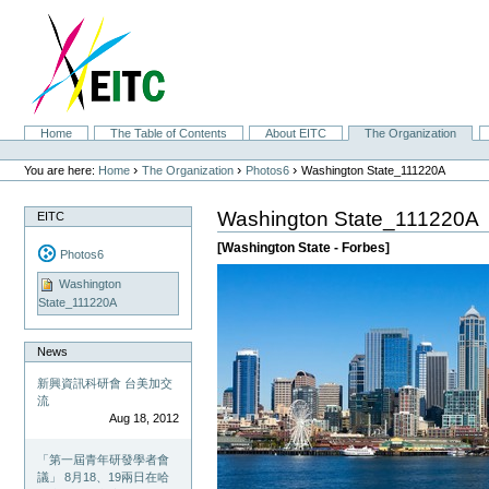
Skip
to
content.
|
Skip
to
navigation
Sections
Home
The Table of Contents
About EITC
The Organization
Personal
tools
›
›
›
You are here:
Home
The Organization
Photos6
Washington State_111220A
Washington State_111220A
EITC
[Washington State - Forbes]
Photos6
Washington
State_111220A
News
新興資訊科研會 台美加交
流
Aug 18, 2012
「第一屆青年研發學者會
議」 8月18、19兩日在哈