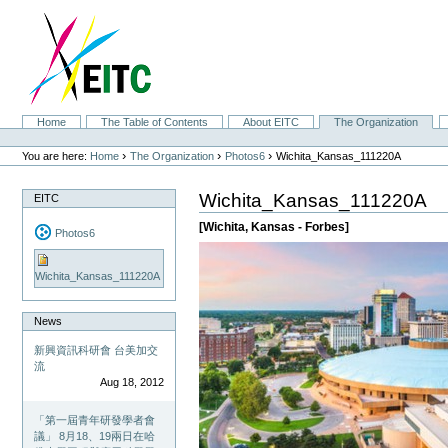
Skip
to
content.
|
Skip
to
navigation
Sections
Home
The Table of Contents
About EITC
The Organization
Personal
tools
›
›
›
You are here:
Home
The Organization
Photos6
Wichita_Kansas_111220A
Wichita_Kansas_111220A
EITC
[Wichita, Kansas - Forbes]
Photos6
Wichita_Kansas_111220A
News
新興資訊科研會 台美加交
流
Aug 18, 2012
「第一屆青年研發學者會
議」 8月18、19兩日在哈