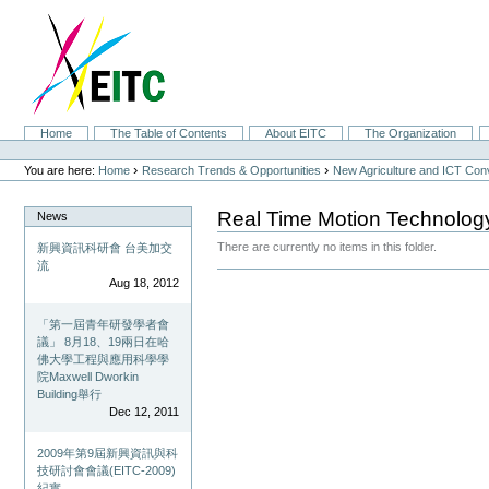
Skip
to
content.
|
Skip
to
navigation
Sections
Home
The Table of Contents
About EITC
The Organization
Personal
tools
›
›
You are here:
Home
Research Trends & Opportunities
New Agriculture and ICT Co
Real Time Motion Technolog
News
There are currently no items in this folder.
新興資訊科研會 台美加交
流
Document
Aug 18, 2012
Actions
「第一屆青年研發學者會
議」 8月18、19兩日在哈
佛大學工程與應用科學學
院Maxwell Dworkin
Building舉行
Dec 12, 2011
2009年第9屆新興資訊與科
技研討會會議(EITC-2009)
紀實