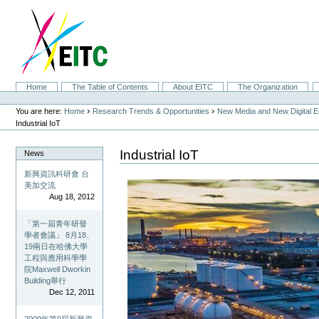
Skip
to
content.
|
Skip
to
navigation
Sections
Home
The Table of Contents
About EITC
The Organization
Personal
tools
›
›
You are here:
Home
Research Trends & Opportunities
New Media and New Digital 
Industrial IoT
Industrial IoT
News
新興資訊科研會 台
美加交流
Aug 18, 2012
「第一屆青年研發
學者會議」 8月18、
19兩日在哈佛大學
工程與應用科學學
院Maxwell Dworkin
Building舉行
Dec 12, 2011