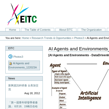
Skip
to
content.
|
Skip
to
navigation
Sections
Home
The Table of Contents
About EITC
The Organization
Personal
tools
›
›
›
You are here:
Home
Research Trends & Opportunities
Photos3
AI Agents and En
AI Agents and Environment
EITC
[AI Agents and Environments - DataDrivenI
Photos3
AI Agents and
Environments_122023A
News
新興資訊科研會 台美加交
流
Aug 18, 2012
「第一屆青年研發學者會
議」 8月18、19兩日在哈