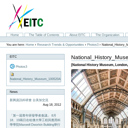
Skip
to
content.
|
Skip
to
navigation
Sections
Home
The Table of Contents
About EITC
The Organization
Personal
tools
›
›
›
You are here:
Home
Research Trends & Opportunities
Photos3
National_History
National_History_Mu
EITC
[National History Museum, London,
Photos3
National_History_Museum_100520A
News
新興資訊科研會 台美加交流
Aug 18, 2012
「第一屆青年研發學者會議」 8月
18、19兩日在哈佛大學工程與應用科
學學院Maxwell Dworkin Building舉行