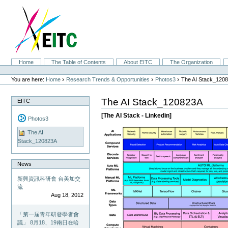
Skip
to
content.
|
Skip
to
navigation
Sections
Home
The Table of Contents
About EITC
The Organization
Personal
tools
›
›
›
You are here:
Home
Research Trends & Opportunities
Photos3
The AI Stack_120
The AI Stack_120823A
EITC
[The AI Stack - Linkedin]
Photos3
The AI
Stack_120823A
News
新興資訊科研會 台美加交
流
Aug 18, 2012
「第一屆青年研發學者會
議」 8月18、19兩日在哈