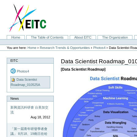
Skip
to
content.
|
Skip
to
navigation
Sections
Home
The Table of Contents
About EITC
The Organization
Personal
tools
›
›
›
You are here:
Home
Research Trends & Opportunities
Photos4
Data Scientist R
Data Scientist Roadmap_0
EITC
[Data Scientist Roadmap]
Photos4
Data Scientist
Roadmap_010525A
News
新興資訊科研會 台美加交
流
Aug 18, 2012
「第一屆青年研發學者會
議」 8月18、19兩日在哈