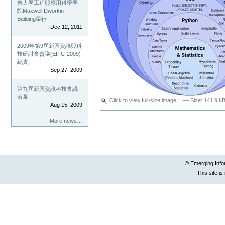
佛大學工程與應用科學學
院Maxwell Dworkin
Building舉行
Dec 12, 2011
2009年第9屆新興資訊與科
技研討會會議(EITC-2009)
紀實
Sep 27, 2009
第九屆新興資訊科技會議
落幕
Click to view full-size image…
—
Size
:
141.9 k
Aug 15, 2009
Document
Actions
More news…
© Emerging Info
This site i