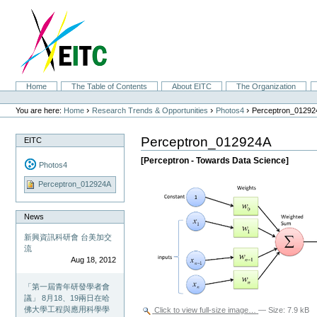
Skip
to
content.
|
Skip
to
navigation
Sections
Home
The Table of Contents
About EITC
The Organization
Personal
tools
›
›
›
You are here:
Home
Research Trends & Opportunities
Photos4
Perceptron_01292
Perceptron_012924A
EITC
[Perceptron - Towards Data Science]
Photos4
Perceptron_012924A
News
新興資訊科研會 台美加交
流
Aug 18, 2012
「第一屆青年研發學者會
議」 8月18、19兩日在哈
佛大學工程與應用科學學
Click to view full-size image…
—
Size
:
7.9 kB