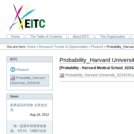
Skip
to
content.
|
Skip
to
navigation
Sections
Home
The Table of Contents
About EITC
The Organization
Personal
tools
›
›
›
You are here:
Home
Research Trends & Opportunities
Photos4
Probability_Harva
Probability_Harvard Univers
EITC
[Probability - Harvard Medical School_022
Photos4
Probability_Harvard University_022424A.
Probability_Harvard
University_022424A
Document
Actions
News
新興資訊科研會 台美加交
流
Aug 18, 2012
「第一屆青年研發學者會
議」 8月18、19兩日在哈