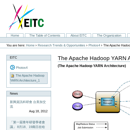
Skip
to
content.
|
Skip
to
navigation
Sections
Home
The Table of Contents
About EITC
The Organization
Personal
tools
›
›
›
You are here:
Home
Research Trends & Opportunities
Photos4
The Apache Hadoo
The Apache Hadoop YARN Ar
EITC
(The Apache Hadoop YARN Architecture)
Photos4
The Apache Hadoop
YARN Architecture_1
News
新興資訊科研會 台美加交
流
Aug 18, 2012
「第一屆青年研發學者會
議」 8月18、19兩日在哈