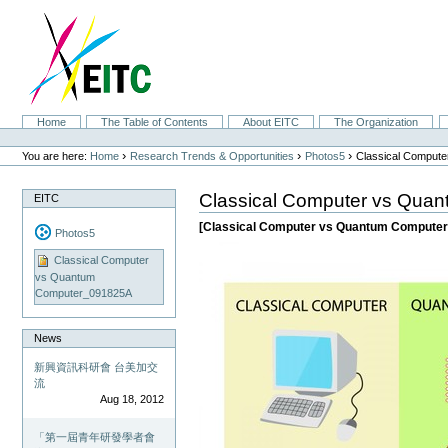
Skip
to
content.
|
Skip
to
navigation
Sections
Home
The Table of Contents
About EITC
The Organization
Personal
tools
›
›
›
You are here:
Home
Research Trends & Opportunities
Photos5
Classical Comput
Classical Computer vs Qu
EITC
[Classical Computer vs Quantum Computer
Photos5
Classical Computer
vs Quantum
Computer_091825A
News
新興資訊科研會 台美加交
流
Aug 18, 2012
「第一屆青年研發學者會