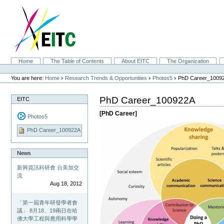
Skip
to
content.
|
Skip
to
navigation
Sections
Home
The Table of Contents
About EITC
The Organization
Personal
tools
›
›
›
You are here:
Home
Research Trends & Opportunities
Photos5
PhD Career_1009
PhD Career_100922A
EITC
[PhD Career]
Photos5
PhD Career_100922A
News
新興資訊科研會 台美加交
流
Aug 18, 2012
「第一屆青年研發學者會
議」 8月18、19兩日在哈
佛大學工程與應用科學學