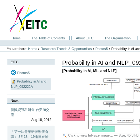
Skip
to
content.
|
Skip
to
navigation
Sections
Home
The Table of Contents
About EITC
The Organization
Personal
tools
›
›
›
You are here:
Home
Research Trends & Opportunities
Photos5
Probability in AI 
Probability in AI and NLP_0
EITC
[Probability in AI, ML, and NLP]
Photos5
Probability in AI and
NLP_092222A
News
新興資訊科研會 台美加交
流
Aug 18, 2012
「第一屆青年研發學者會
Click to view full-size image…
—
Size
:
45.3 kB
議」 8月18、19兩日在哈