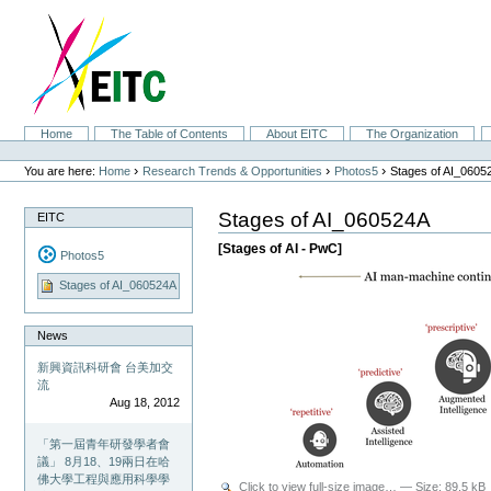
Skip
to
content.
|
Skip
to
navigation
Sections
Home
The Table of Contents
About EITC
The Organization
Personal
tools
›
›
›
You are here:
Home
Research Trends & Opportunities
Photos5
Stages of AI_0605
Stages of AI_060524A
EITC
[Stages of AI - PwC]
Photos5
Stages of AI_060524A
News
新興資訊科研會 台美加交
流
Aug 18, 2012
「第一屆青年研發學者會
議」 8月18、19兩日在哈
佛大學工程與應用科學學
Click to view full-size image…
—
Size
:
89.5 kB