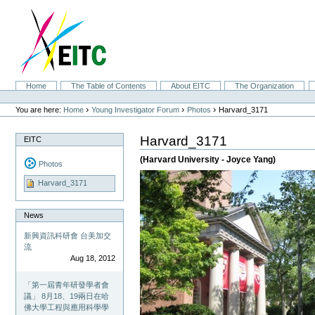
Skip
to
content.
|
Skip
to
navigation
Sections
Home
The Table of Contents
About EITC
The Organization
Personal
tools
›
›
›
You are here:
Home
Young Investigator Forum
Photos
Harvard_3171
Harvard_3171
EITC
(Harvard University - Joyce Yang)
Photos
Harvard_3171
News
新興資訊科研會 台美加交
流
Aug 18, 2012
「第一屆青年研發學者會
議」 8月18、19兩日在哈
佛大學工程與應用科學學