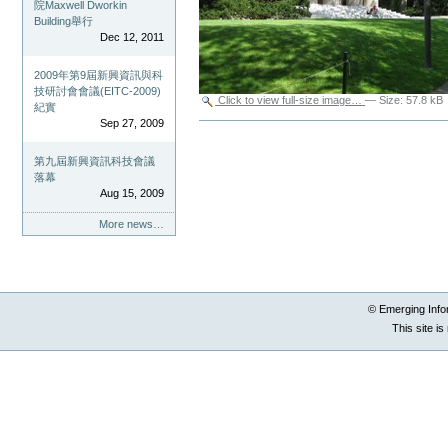
院Maxwell Dworkin
Building舉行
Dec 12, 2011
2009年第9屆新興資訊與科
技研討會會議(EITC-2009)
Click to view full-size image…
—
Size
:
57.8 kB
紀實
Sep 27, 2009
Document
Actions
第九屆新興資訊科技會議
落幕
Aug 15, 2009
More news…
© Emerging Info
This site i