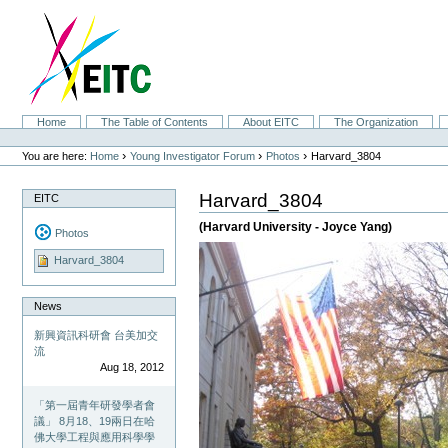
Skip
to
content.
|
Skip
to
navigation
Sections
Home
The Table of Contents
About EITC
The Organization
Personal
tools
›
›
›
You are here:
Home
Young Investigator Forum
Photos
Harvard_3804
Harvard_3804
EITC
(Harvard University - Joyce Yang)
Photos
Harvard_3804
News
新興資訊科研會 台美加交
流
Aug 18, 2012
「第一屆青年研發學者會
議」 8月18、19兩日在哈
佛大學工程與應用科學學