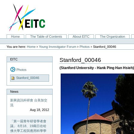
Skip
to
content.
|
Skip
to
navigation
Sections
Home
The Table of Contents
About EITC
The Organization
Personal
tools
›
›
›
You are here:
Home
Young Investigator Forum
Photos
Stanford_00046
Stanford_00046
EITC
(Stanford University - Hank Ping Han Hsieh
Photos
Stanford_00046
News
新興資訊科研會 台美加交
流
Aug 18, 2012
「第一屆青年研發學者會
議」 8月18、19兩日在哈
佛大學工程與應用科學學