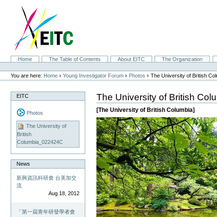
Skip
to
content.
|
Skip
to
navigation
Sections
Home
The Table of Contents
About EITC
The Organization
Personal
tools
›
›
›
You are here:
Home
Young Investigator Forum
Photos
The University of British 
The University of British C
EITC
[The University of British Columbia]
Photos
The University of
British
Columbia_022424C
News
新興資訊科研會 台美加交
流
Aug 18, 2012
「第一屆青年研發學者會