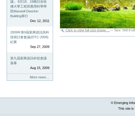
議」 8月18、19兩日在哈
佛大學工程與應用科學學
院Maxwell Dworkin
Building舉行
Dec 12, 2011
Click to view full-size image…
—
Size
:
558.8 k
2009年第9屆新興資訊與科
技研討會會議(EITC-2009)
Document
紀實
Actions
Sep 27, 2009
第九屆新興資訊科技會議
落幕
Aug 15, 2009
More news…
© Emerging Info
This site i