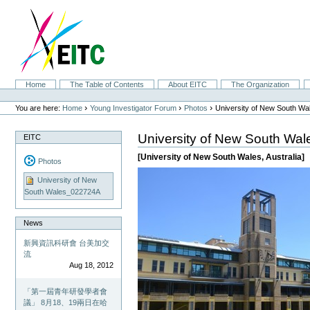
Skip
to
content.
|
Skip
to
navigation
Sections
Home
The Table of Contents
About EITC
The Organization
Personal
tools
›
›
›
You are here:
Home
Young Investigator Forum
Photos
University of New South W
University of New South Wa
EITC
[University of New South Wales, Australia]
Photos
University of New
South Wales_022724A
News
新興資訊科研會 台美加交
流
Aug 18, 2012
「第一屆青年研發學者會
議」 8月18、19兩日在哈