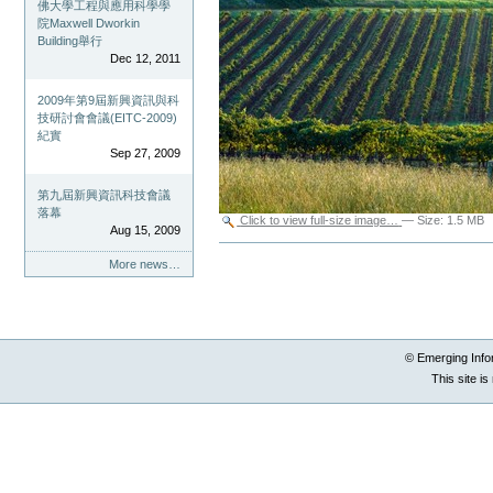
佛大學工程與應用科學學
院Maxwell Dworkin
Building舉行
Dec 12, 2011
2009年第9屆新興資訊與科
技研討會會議(EITC-2009)
紀實
Sep 27, 2009
第九屆新興資訊科技會議
落幕
Click to view full-size image…
—
Size
:
1.5 MB
Aug 15, 2009
Document
Actions
More news…
© Emerging Info
This site i