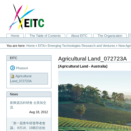
Skip
to
content.
|
Skip
to
navigation
Sections
Home
The Table of Contents
About EITC
The Organization
Personal
tools
›
›
›
You are here:
Home
EITA
Emerging Technologies Research and Ventures
New Agri
Agricultural Land_072723A
EITC
[Agricultural Land - Australia]
Photos4
Agricultural
Land_072723A
News
新興資訊科研會 台美加交
流
Aug 18, 2012
「第一屆青年研發學者會
議」 8月18、19兩日在哈