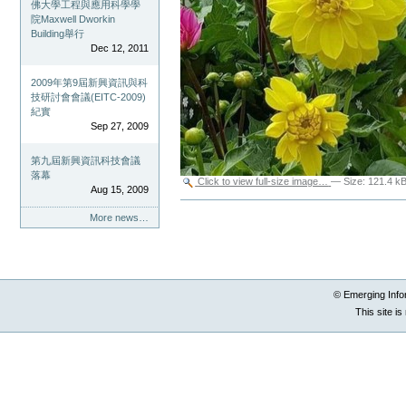
佛大學工程與應用科學學
院Maxwell Dworkin
Building舉行
Dec 12, 2011
2009年第9屆新興資訊與科
技研討會會議(EITC-2009)
紀實
Sep 27, 2009
第九屆新興資訊科技會議
落幕
Click to view full-size image…
—
Size
:
121.4 k
Aug 15, 2009
Document
Actions
More news…
© Emerging Info
This site i