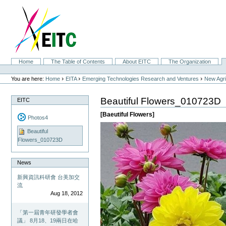
Skip
to
content.
|
Skip
to
navigation
Sections
Home
The Table of Contents
About EITC
The Organization
Personal
tools
›
›
›
You are here:
Home
EITA
Emerging Technologies Research and Ventures
New Agri
Beautiful Flowers_010723D
EITC
[Baeutiful Flowers]
Photos4
Beautiful
Flowers_010723D
News
新興資訊科研會 台美加交
流
Aug 18, 2012
「第一屆青年研發學者會
議」 8月18、19兩日在哈