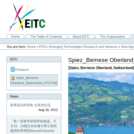
Skip
to
content.
|
Skip
to
navigation
Sections
Home
The Table of Contents
About EITC
The Organization
Personal
tools
›
›
›
You are here:
Home
EITA
Emerging Technologies Research and Ventures
New Agri
Spiez_Bernese Oberland
EITC
]Spiez, Bernese Oberland, Switzerland
Photos4
Spiez_Bernese
Oberland_Switzerland_072723A
News
新興資訊科研會 台美加交流
Aug 18, 2012
「第一屆青年研發學者會議」 8
月18、19兩日在哈佛大學工程與
應用科學學院Maxwell Dworkin